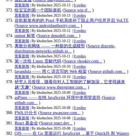
黑客新闻
| By kholinchen
2025-10-13
|
0 replies
给宝宝的第一个国际座机
(
Source wip.tf...
)
黑客新闻
| By kholinchen
2025-10-13
|
0 replies
谷歌新发布的的 Pixel 手机系统补丁阻止用户任意开启 VoLTE
(
Source www.androidauthority.com...
)
黑客新闻
| By kholinchen
2025-10-12
|
0 replies
output 标签
(
Source denodell.com...
)
黑客新闻
| By kholinchen
2025-10-12
|
0 replies
离散分布网络 —— 一种新的生成模型
(
Source discrete-
distribution-networks.github.io...
)
黑客新闻
| By kholinchen
2025-10-11
|
0 replies
第一次给 Linux 贡献代码
(
Source vkoskiv.com...
)
黑客新闻
| By kholinchen
2025-10-10
|
0 replies
lavandula —— 用 C 语言写的 Web 框架
(
Source github.com...
)
黑客新闻
| By kholinchen
2025-10-10
|
0 replies
研究人员发现，随着你对人工智能的了解加深，它变得越来
越“无趣”
(
Source www.theregister.com...
)
黑客新闻
| By kholinchen
2025-10-09
|
0 replies
asPipes —— 在纯 JavaScript 环境中使用管道符
(
Source
github.com...
)
黑客新闻
| By kholinchen
2025-10-08
|
0 replies
PWA 计分卡
(
Source pwascore.com...
)
黑客新闻
| By kholinchen
2025-10-08
|
0 replies
React 基金会
(
Source react.dev...
)
黑客新闻
| By kholinchen
2025-10-08
|
0 replies
QJS —— 在 Go 里面运行 JavaScript ，基于 QuickJS 和 Wazero