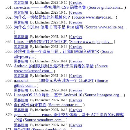
黑客新闻
| By kholinchen
2025-10-15
|
0 replies
css-extras —— 一些实用的 CSS 函数合集
(
Source github.com...
)
黑客新闻
| By kholinchen
2025-10-15
|
0 replies
为什么一切都是如此的规模化？
(
Source www.stavros.io...
)
黑客新闻
| By kholinchen
2025-10-15
|
0 replies
为什么 SQLite 使用 C 而不是 Rust 编写
(
Source www.sqlite.org...
)
黑客新闻
| By kholinchen
2025-10-15
|
0 replies
Linux 上的多路径TCP (MTCP)
(
Source www.mptcp.dev...
)
黑客新闻
| By kholinchen
2025-10-14
|
0 replies
环境变量是一个遗留问题，让我们来深入研究它
(
Source
allvpv.org...
)
黑客新闻
| By kholinchen
2025-10-14
|
0 replies
Android 的侧载限制是最不利于消费者的举措
(
Source
www.makeuseof.com...
)
黑客新闻
| By kholinchen
2025-10-14
|
0 replies
nanochat —— 100美元从头训练一个 ChatGPT
(
Source
github.com...
)
黑客新闻
| By kholinchen
2025-10-14
|
0 replies
LineageOS 23.0 释出，基于 Android 16
(
Source lineageos.org...
)
黑客新闻
| By kholinchen
2025-10-13
|
0 replies
自由软件尚未获胜
(
Source dorotac.eu...
)
黑客新闻
| By kholinchen
2025-10-13
|
0 replies
agent-shell —— emacs 原生交互体验，基于 ACP 协议的代理客
户端
(
Source xenodium.com...
)
黑客新闻
| By kholinchen
2025-10-13
|
0 replies
微距泼溅
(
Source danybittel.ch...
)