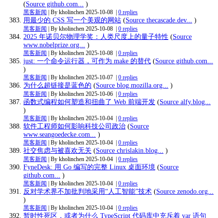
(
Source github.com...
)
黑客新闻
| By kholinchen
2025-10-08
|
0 replies
用最少的 CSS 写一个美观的网站
(
Source thecascade.dev...
)
黑客新闻
| By kholinchen
2025-10-08
|
0 replies
2025 年诺贝尔物理学奖：人类尺度上的量子特性
(
Source
www.nobelprize.org...
)
黑客新闻
| By kholinchen
2025-10-08
|
0 replies
just: 一个命令运行器，可作为 make 的替代
(
Source github.com...
)
黑客新闻
| By kholinchen
2025-10-07
|
0 replies
为什么超链接是蓝色的
(
Source blog.mozilla.org...
)
黑客新闻
| By kholinchen
2025-10-06
|
0 replies
函数式编程如何塑造和扭曲了 Web 前端开发
(
Source alfy.blog...
)
黑客新闻
| By kholinchen
2025-10-04
|
0 replies
软件工程师如何影响科技公司政治
(
Source
www.seangoedecke.com...
)
黑客新闻
| By kholinchen
2025-10-04
|
0 replies
社交焦虑与被喜欢无关
(
Source chrislakin.blog...
)
黑客新闻
| By kholinchen
2025-10-04
|
0 replies
FyneDesk: 用 Go 编写的完整 Linux 桌面环境
(
Source
github.com...
)
黑客新闻
| By kholinchen
2025-10-04
|
0 replies
反对学术界不加批判地采用“人工智能”技术
(
Source zenodo.org...
)
黑客新闻
| By kholinchen
2025-10-04
|
0 replies
暂时性死区，或者为什么 TypeScript 代码库中充斥着 var 语句