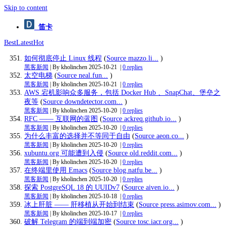
Skip to content
笛卡
Best
Latest
Hot
如何彻底停止 Linux 线程
(
Source mazzo.li...
)
黑客新闻
| By kholinchen
2025-10-21
|
0 replies
太空电梯
(
Source neal.fun...
)
黑客新闻
| By kholinchen
2025-10-21
|
0 replies
AWS 宕机影响众多服务，包括 Docker Hub 、SnapChat、堡垒之
夜等
(
Source downdetector.com...
)
黑客新闻
| By kholinchen
2025-10-20
|
0 replies
RFC —— 互联网的蓝图
(
Source ackreq.github.io...
)
黑客新闻
| By kholinchen
2025-10-20
|
0 replies
为什么丰富的选择并不等同于自由
(
Source aeon.co...
)
黑客新闻
| By kholinchen
2025-10-20
|
0 replies
xubuntu.org 可能遭到入侵
(
Source old.reddit.com...
)
黑客新闻
| By kholinchen
2025-10-20
|
0 replies
在终端里使用 Emacs
(
Source blog.natfu.be...
)
黑客新闻
| By kholinchen
2025-10-20
|
0 replies
探索 PostgreSQL 18 的 UUIDv7
(
Source aiven.io...
)
黑客新闻
| By kholinchen
2025-10-18
|
0 replies
冰上肝脏 —— 肝移植从开始到结束
(
Source press.asimov.com...
)
黑客新闻
| By kholinchen
2025-10-17
|
0 replies
破解 Telegram 的端到端加密
(
Source tosc.iacr.org...
)