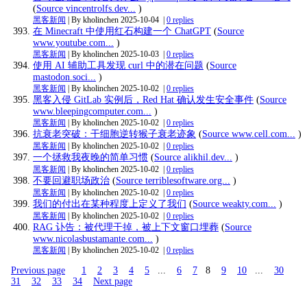
(
Source vincentrolfs.dev...
)
黑客新闻
| By kholinchen
2025-10-04
|
0 replies
在 Minecraft 中使用红石构建一个 ChatGPT
(
Source
www.youtube.com...
)
黑客新闻
| By kholinchen
2025-10-03
|
0 replies
使用 AI 辅助工具发现 curl 中的潜在问题
(
Source
mastodon.soci...
)
黑客新闻
| By kholinchen
2025-10-02
|
0 replies
黑客入侵 GitLab 实例后，Red Hat 确认发生安全事件
(
Source
www.bleepingcomputer.com...
)
黑客新闻
| By kholinchen
2025-10-02
|
0 replies
抗衰老突破：干细胞逆转猴子衰老迹象
(
Source www.cell.com...
)
黑客新闻
| By kholinchen
2025-10-02
|
0 replies
一个拯救我夜晚的简单习惯
(
Source alikhil.dev...
)
黑客新闻
| By kholinchen
2025-10-02
|
0 replies
不要回避职场政治
(
Source terriblesoftware.org...
)
黑客新闻
| By kholinchen
2025-10-02
|
0 replies
我们的付出在某种程度上定义了我们
(
Source weakty.com...
)
黑客新闻
| By kholinchen
2025-10-02
|
0 replies
RAG 讣告：被代理干掉，被上下文窗口埋葬
(
Source
www.nicolasbustamante.com...
)
黑客新闻
| By kholinchen
2025-10-02
|
0 replies
Previous page
1
2
3
4
5
...
6
7
8
9
10
...
30
31
32
33
34
Next page