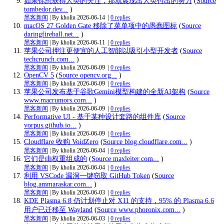
如果你想获得人类的关注，那就展现出人类付出的努力
(
Source
tombedor.dev...
)
黑客新闻
| By kholin
2026-06-14
|
0 replies
macOS 27 Golden Gate 移除了菜单项中的愚蠢图标
(
Source
daringfireball.net...
)
黑客新闻
| By kholin
2026-06-11
|
0 replies
苹果公司押注更便宜的人工智能以吸引小型开发者
(
Source
techcrunch.com...
)
黑客新闻
| By kholin
2026-06-09
|
0 replies
OpenCV 5
(
Source opencv.org...
)
黑客新闻
| By kholin
2026-06-09
|
0 replies
苹果公司发布基于谷歌Gemini模型构建的全新AI架构
(
Source
www.macrumors.com...
)
黑客新闻
| By kholin
2026-06-09
|
0 replies
Performative UI - 基于某种设计套路的组件库
(
Source
vorpus.github.io...
)
黑客新闻
| By kholin
2026-06-09
|
0 replies
Cloudflare 收购 VoidZero
(
Source blog.cloudflare.com...
)
黑客新闻
| By kholin
2026-06-04
|
0 replies
它们是由权重组成的
(
Source maxleiter.com...
)
黑客新闻
| By kholin
2026-06-04
|
0 replies
利用 VSCode 漏洞一键窃取 GitHub Token
(
Source
blog.ammaraskar.com...
)
黑客新闻
| By kholin
2026-06-03
|
0 replies
KDE Plasma 6.8 仍计划停止对 X11 的支持，95% 的 Plasma 6.6
用户已迁移至 Wayland
(
Source www.phoronix.com...
)
黑客新闻
| By kholin
2026-06-03
|
0 replies