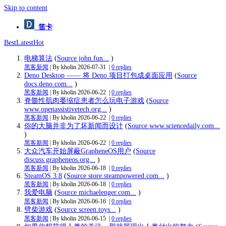
Skip to content
笛卡
Best
Latest
Hot
电梯算法
(
Source john.fun...
)
黑客新闻
| By kholin
2026-07-31
|
0 replies
Deno Desktop —— 将 Deno 项目打包成桌面应用
(
Source
docs.deno.com...
)
黑客新闻
| By kholin
2026-06-22
|
0 replies
脊髓性肌肉萎缩症患者怎么玩电子游戏
(
Source
www.openassistivetech.org...
)
黑客新闻
| By kholin
2026-06-22
|
0 replies
你的大脑并非为了坏新闻而设计
(
Source www.sciencedaily.com...
)
黑客新闻
| By kholin
2026-06-22
|
0 replies
大众汽车开始屏蔽GrapheneOS用户
(
Source
discuss.grapheneos.org...
)
黑客新闻
| By kholin
2026-06-18
|
0 replies
SteamOS 3.8
(
Source store.steampowered.com...
)
黑客新闻
| By kholin
2026-06-18
|
0 replies
我爱电脑
(
Source michaelenger.com...
)
黑客新闻
| By kholin
2026-06-16
|
0 replies
劈柴游戏
(
Source screen.toys...
)
黑客新闻
| By kholin
2026-06-15
|
0 replies