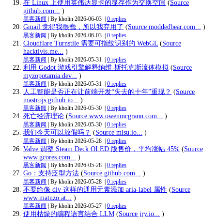
在 Linux 上使用英伟达显卡的显存作为交换空间
(
Source
github.com...
)
黑客新闻
| By kholin
2026-06-03
|
0 replies
Gmail 觉得我很蠢，所以我弃用了
(
Source moddedbear.com...
)
黑客新闻
| By kholin
2026-06-03
|
0 replies
Cloudflare Turnstile 需要可指纹识别的 WebGL
(
Source
hacktivis.me...
)
黑客新闻
| By kholin
2026-05-31
|
0 replies
利用 Godot 游戏引擎解释纳维-斯托克斯流体模拟
(
Source
myzopotamia.dev...
)
黑客新闻
| By kholin
2026-05-31
|
0 replies
人工智能是否正在让前端开发“失去的十年”重现？
(
Source
mastrojs.github.io...
)
黑客新闻
| By kholin
2026-05-30
|
0 replies
死亡经济理论
(
Source www.owenmcgrann.com...
)
黑客新闻
| By kholin
2026-05-30
|
0 replies
我们今天可以放假吗？
(
Source mlsu.io...
)
黑客新闻
| By kholin
2026-05-28
|
0 replies
Valve 调整 Steam Deck OLED 版售价，平均涨幅 45%
(
Source
www.gcores.com...
)
黑客新闻
| By kholin
2026-05-28
|
0 replies
Go：支持泛型方法
(
Source github.com...
)
黑客新闻
| By kholin
2026-05-28
|
0 replies
不要给像 div 这样的通用元素添加 aria-label 属性
(
Source
www.matuzo.at...
)
黑客新闻
| By kholin
2026-05-27
|
0 replies
使用枯燥的编程语言结合 LLM
(
Source jry.io...
)