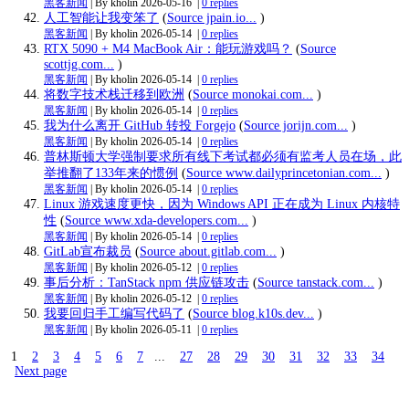
黑客新闻
| By kholin
2026-05-16
|
0 replies
人工智能让我变笨了
(
Source jpain.io...
)
黑客新闻
| By kholin
2026-05-14
|
0 replies
RTX 5090 + M4 MacBook Air：能玩游戏吗？
(
Source
scottjg.com...
)
黑客新闻
| By kholin
2026-05-14
|
0 replies
将数字技术栈迁移到欧洲
(
Source monokai.com...
)
黑客新闻
| By kholin
2026-05-14
|
0 replies
我为什么离开 GitHub 转投 Forgejo
(
Source jorijn.com...
)
黑客新闻
| By kholin
2026-05-14
|
0 replies
普林斯顿大学强制要求所有线下考试都必须有监考人员在场，此
举推翻了133年来的惯例
(
Source www.dailyprincetonian.com...
)
黑客新闻
| By kholin
2026-05-14
|
0 replies
Linux 游戏速度更快，因为 Windows API 正在成为 Linux 内核特
性
(
Source www.xda-developers.com...
)
黑客新闻
| By kholin
2026-05-14
|
0 replies
GitLab宣布裁员
(
Source about.gitlab.com...
)
黑客新闻
| By kholin
2026-05-12
|
0 replies
事后分析：TanStack npm 供应链攻击
(
Source tanstack.com...
)
黑客新闻
| By kholin
2026-05-12
|
0 replies
我要回归手工编写代码了
(
Source blog.k10s.dev...
)
黑客新闻
| By kholin
2026-05-11
|
0 replies
1
2
3
4
5
6
7
...
27
28
29
30
31
32
33
34
Next page