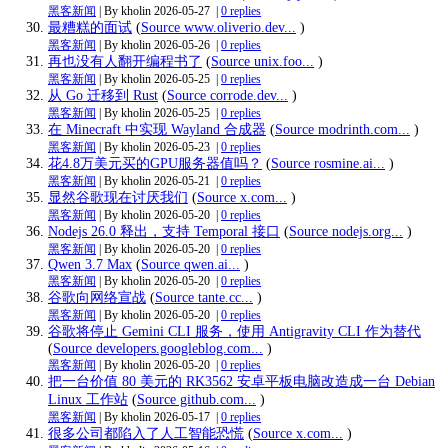
黑客新闻
| By kholin
2026-05-27
|
0 replies
最糟糕的面试
(
Source www.oliverio.dev...
)
黑客新闻
| By kholin
2026-05-26
|
0 replies
再也没有人翻开编程书了
(
Source unix.foo...
)
黑客新闻
| By kholin
2026-05-25
|
0 replies
从 Go 迁移到 Rust
(
Source corrode.dev...
)
黑客新闻
| By kholin
2026-05-25
|
0 replies
在 Minecraft 中实现 Wayland 合成器
(
Source modrinth.com...
)
黑客新闻
| By kholin
2026-05-23
|
0 replies
花4.8万美元买的GPU服务器值吗？
(
Source rosmine.ai...
)
黑客新闻
| By kholin
2026-05-21
|
0 replies
显然谷歌现在讨厌我们
(
Source x.com...
)
黑客新闻
| By kholin
2026-05-20
|
0 replies
Nodejs 26.0 释出，支持 Temporal 接口
(
Source nodejs.org...
)
黑客新闻
| By kholin
2026-05-20
|
0 replies
Qwen 3.7 Max
(
Source qwen.ai...
)
黑客新闻
| By kholin
2026-05-20
|
0 replies
谷歌向网络宣战
(
Source tante.cc...
)
黑客新闻
| By kholin
2026-05-20
|
0 replies
谷歌将停止 Gemini CLI 服务，使用 Antigravity CLI 作为替代
(
Source developers.googleblog.com...
)
黑客新闻
| By kholin
2026-05-20
|
0 replies
把一台价值 80 美元的 RK3562 安卓平板电脑改造成一台 Debian
Linux 工作站
(
Source github.com...
)
黑客新闻
| By kholin
2026-05-17
|
0 replies
很多公司都陷入了人工智能恐慌
(
Source x.com...
)