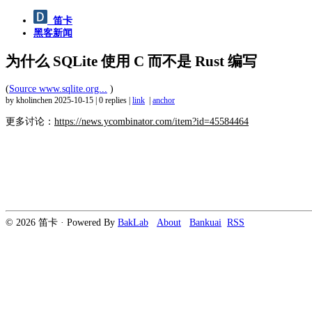
笛卡
黑客新闻
为什么 SQLite 使用 C 而不是 Rust 编写
(
Source www.sqlite.org...
)
by kholinchen
2025-10-15
|
0 replies
|
link
|
anchor
更多讨论：
https://news.ycombinator.com/item?id=45584464
© 2026 笛卡 · Powered By
BakLab
About
Bankuai
RSS