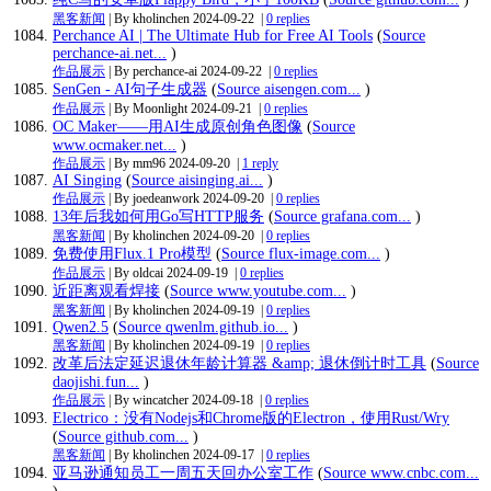
黑客新闻
| By kholinchen
2024-09-22
|
0 replies
Perchance AI | The Ultimate Hub for Free AI Tools
(
Source
perchance-ai.net...
)
作品展示
| By perchance-ai
2024-09-22
|
0 replies
SenGen - AI句子生成器
(
Source aisengen.com...
)
作品展示
| By Moonlight
2024-09-21
|
0 replies
OC Maker——用AI生成原创角色图像
(
Source
www.ocmaker.net...
)
作品展示
| By mm96
2024-09-20
|
1 reply
AI Singing
(
Source aisinging.ai...
)
作品展示
| By joedeanwork
2024-09-20
|
0 replies
13年后我如何用Go写HTTP服务
(
Source grafana.com...
)
黑客新闻
| By kholinchen
2024-09-20
|
0 replies
免费使用Flux.1 Pro模型
(
Source flux-image.com...
)
作品展示
| By oldcai
2024-09-19
|
0 replies
近距离观看焊接
(
Source www.youtube.com...
)
黑客新闻
| By kholinchen
2024-09-19
|
0 replies
Qwen2.5
(
Source qwenlm.github.io...
)
黑客新闻
| By kholinchen
2024-09-19
|
0 replies
改革后法定延迟退休年龄计算器 &amp; 退休倒计时工具
(
Source
daojishi.fun...
)
作品展示
| By wincatcher
2024-09-18
|
0 replies
Electrico：没有Nodejs和Chrome版的Electron，使用Rust/Wry
(
Source github.com...
)
黑客新闻
| By kholinchen
2024-09-17
|
0 replies
亚马逊通知员工一周五天回办公室工作
(
Source www.cnbc.com...