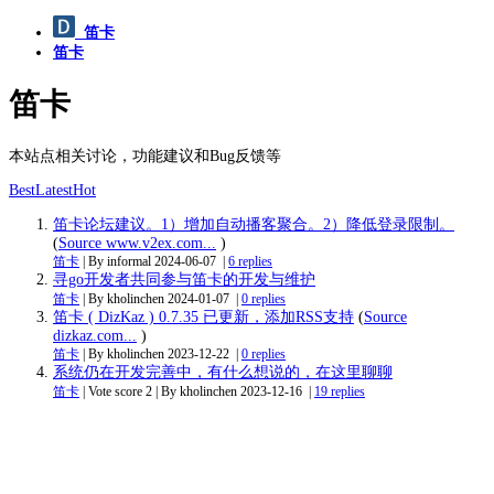
笛卡
笛卡
笛卡
本站点相关讨论，功能建议和Bug反馈等
Best
Latest
Hot
笛卡论坛建议。1）增加自动播客聚合。2）降低登录限制。
(
Source www.v2ex.com...
)
笛卡
| By informal
2024-06-07
|
6 replies
寻go开发者共同参与笛卡的开发与维护
笛卡
| By kholinchen
2024-01-07
|
0 replies
笛卡 ( DizKaz ) 0.7.35 已更新，添加RSS支持
(
Source
dizkaz.com...
)
笛卡
| By kholinchen
2023-12-22
|
0 replies
系统仍在开发完善中，有什么想说的，在这里聊聊
笛卡
| Vote score 2 | By kholinchen
2023-12-16
|
19 replies