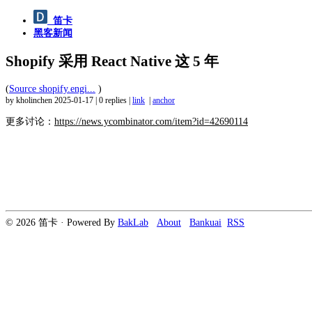
笛卡
黑客新闻
Shopify 采用 React Native 这 5 年
(
Source shopify.engi...
)
by kholinchen
2025-01-17
|
0 replies
|
link
|
anchor
更多讨论：
https://news.ycombinator.com/item?id=42690114
© 2026 笛卡 · Powered By
BakLab
About
Bankuai
RSS