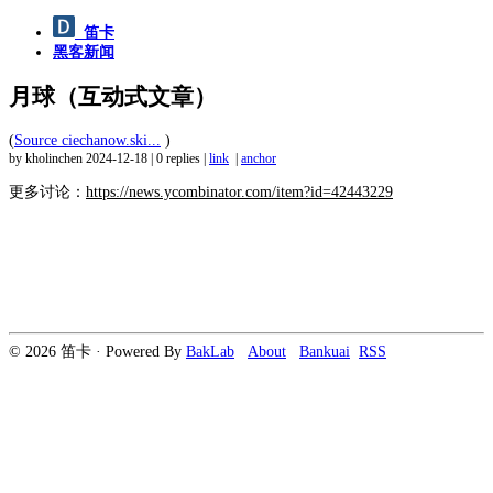
笛卡
黑客新闻
月球（互动式文章）
(
Source ciechanow.ski...
)
by kholinchen
2024-12-18
|
0 replies
|
link
|
anchor
更多讨论：
https://news.ycombinator.com/item?id=42443229
© 2026 笛卡 · Powered By
BakLab
About
Bankuai
RSS