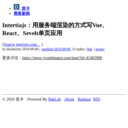
笛卡
黑客新闻
Intertiajs：用服务端渲染的方式写Vue、
React、Sevelt单页应用
(
Source inertiajs.com...
)
by kholinchen
2024-09-08
|
modified
2024-09-08
|
0 replies
|
link
|
anchor
更多讨论：
https://news.ycombinator.com/item?id=41465900
© 2026 笛卡 · Powered By
BakLab
About
Bankuai
RSS