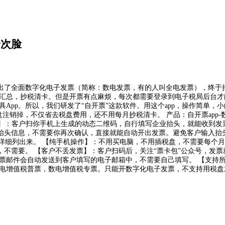
一次脸
出了全面数字化电子发票（简称：数电发票，有的人叫全电发票），终于
报汇总，抄税清卡。但是开票有点麻烦，每次都需要登录到电子税局后台才
App。所以，我们研发了“自开票”这款软件。用这个app，操作简单，
注销掉，不仅省去税盘费用，还不用每月抄税清卡。 产品：自开票app-
票】：客户扫你手机上生成的动态二维码，自行填写企业抬头，就能收到发
抬头信息，不需要你再次确认，直接就能自动开出发票。避免客户输入抬
笔详细列出来。 【纯手机操作】：不用买电脑，不用插税盘，不需要每个月
不需要。 【客户不丢发票】：客户扫码后，关注“票卡包”公众号，发票
票邮件会自动发送到客户填写的电子邮箱中，不需要自己填写。 【支持
数电增值税普票，数电增值税专票。只能开数字化电子发票，不支持用税盘