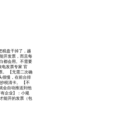
把税盘干掉了，越
能开发票，而且每
小白都会用。不需要
数电发票专家 官
票。 【无需二次确
头很慢，在前台排
抄税清卡。 【不
就会自动推送到他
所有企业】：小规
才能开的发票（包