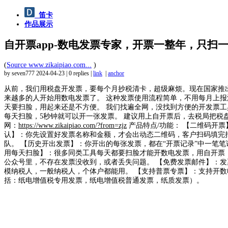
笛卡
作品展示
自开票app-数电发票专家，开票一整年，只扫
(
Source www.zikaipiao.com...
)
by seven777
2024-04-23
|
0 replies
|
link
|
anchor
从前，我们用税盘开发票，要每个月抄税清卡，超级麻烦。现在国家推
来越多的人开始用数电发票了。 这种发票使用流程简单，不用每月上
天要扫脸，用起来还是不方便。 我们找遍全网，没找到方便的开发票工具
每天扫脸，5秒钟就可以开一张发票。 建议用上自开票后，去税局把税盘
网：
https://www.zikaipiao.com/?from=zjz
产品特点/功能： 【二维码开
认】：你先设置好发票名称和金额，才会出动态二维码，客户扫码填完
队。 【历史开出发票】：你开出的每张发票，都在“开票记录”中一笔
用每天扫脸】：很多同类工具每天都要扫脸才能开数电发票，用自开票，
公众号里，不存在发票没收到，或者丢失问题。 【免费发票邮件】：发
模纳税人，一般纳税人，个体户都能用。 【支持普票专票】：支持开
括：纸电增值税专用发票，纸电增值税普通发票，纸质发票）。