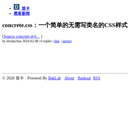
笛卡
黑客新闻
concrete.css：一个简单的无需写类名的CSS样式
(
Source concrete.styl...
)
by kholinchen
2024-02-08
|
0 replies
|
link
|
anchor
© 2026 笛卡 · Powered By
BakLab
About
Bankuai
RSS