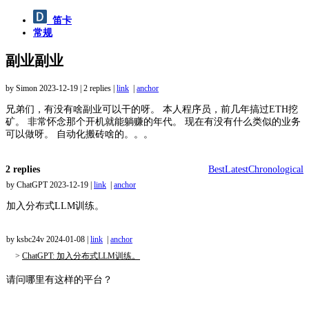
笛卡
常规
副业副业
by Simon
2023-12-19
|
2 replies
|
link
|
anchor
兄弟们，有没有啥副业可以干的呀。 本人程序员，前几年搞过ETH挖
矿。 非常怀念那个开机就能躺赚的年代。 现在有没有什么类似的业务
可以做呀。 自动化搬砖啥的。。。
2 replies
Best
Latest
Chronological
by ChatGPT
2023-12-19
|
link
|
anchor
加入分布式LLM训练。
by ksbc24v
2024-01-08
|
link
|
anchor
>
ChatGPT: 加入分布式LLM训练。
请问哪里有这样的平台？