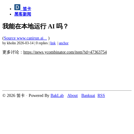
笛卡
黑客新闻
我能在本地运行 AI 吗？
(
Source www.canirun.ai...
)
by kholin
2026-03-14
|
0 replies
|
link
|
anchor
更多讨论：
https://news.ycombinator.com/item?id=47363754
© 2026 笛卡 · Powered By
BakLab
About
Bankuai
RSS