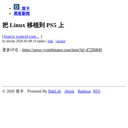
笛卡
黑客新闻
把 Linux 移植到 PS5 上
(
Source xcancel.com...
)
by kholin
2026-03-09
|
0 replies
|
link
|
anchor
更多讨论：
https://news.ycombinator.com/item?id=47296849
© 2026 笛卡 · Powered By
BakLab
About
Bankuai
RSS