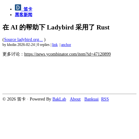
笛卡
黑客新闻
在 AI 的帮助下 Ladybird 采用了 Rust
(
Source ladybird.org...
)
by kholin
2026-02-24
|
0 replies
|
link
|
anchor
更多讨论：
https://news.ycombinator.com/item?id=47120899
© 2026 笛卡 · Powered By
BakLab
About
Bankuai
RSS