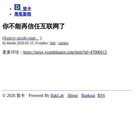
笛卡
黑客新闻
你不能再信任互联网了
(
Source nicole.expr...
)
by kholin
2026-02-15
|
0 replies
|
link
|
anchor
更多讨论：
https://news.ycombinator.com/item?id=47006615
© 2026 笛卡 · Powered By
BakLab
About
Bankuai
RSS