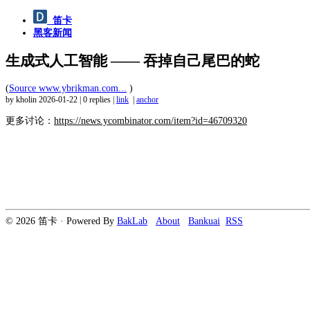
笛卡
黑客新闻
生成式人工智能 —— 吞掉自己尾巴的蛇
(
Source www.ybrikman.com...
)
by kholin
2026-01-22
|
0 replies
|
link
|
anchor
更多讨论：
https://news.ycombinator.com/item?id=46709320
© 2026 笛卡 · Powered By
BakLab
About
Bankuai
RSS