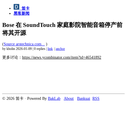
笛卡
黑客新闻
Bose 在 SoundTouch 家庭影院智能音箱停产前
将其开源
(
Source arstechnica.com...
)
by kholin
2026-01-09
|
0 replies
|
link
|
anchor
更多讨论：
https://news.ycombinator.com/item?id=46541892
© 2026 笛卡 · Powered By
BakLab
About
Bankuai
RSS