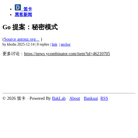
笛卡
黑客新闻
Go 提案：秘密模式
(
Source antonz.org...
)
by kholin
2025-12-14
|
0 replies
|
link
|
anchor
更多讨论：
https://news.ycombinator.com/item?id=46210705
© 2026 笛卡 · Powered By
BakLab
About
Bankuai
RSS