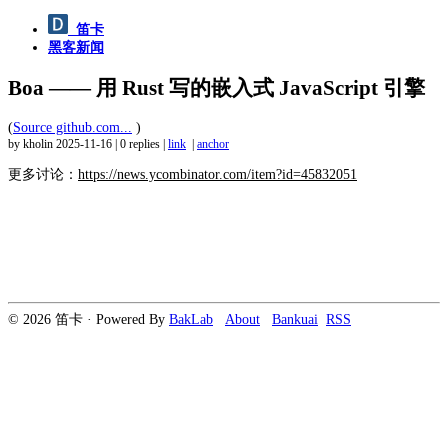
笛卡
黑客新闻
Boa —— 用 Rust 写的嵌入式 JavaScript 引擎
(
Source github.com...
)
by kholin
2025-11-16
|
0 replies
|
link
|
anchor
更多讨论：
https://news.ycombinator.com/item?id=45832051
© 2026 笛卡 · Powered By
BakLab
About
Bankuai
RSS