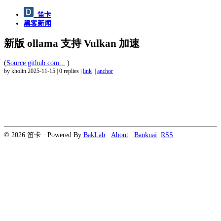
笛卡
黑客新闻
新版 ollama 支持 Vulkan 加速
(
Source github.com...
)
by kholin
2025-11-15
|
0 replies
|
link
|
anchor
© 2026 笛卡 · Powered By
BakLab
About
Bankuai
RSS