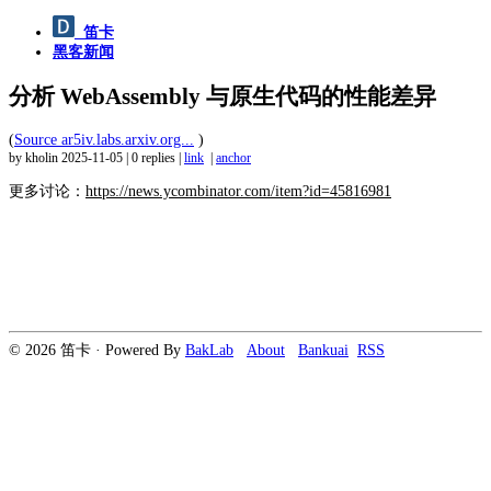
笛卡
黑客新闻
分析 WebAssembly 与原生代码的性能差异
(
Source ar5iv.labs.arxiv.org...
)
by kholin
2025-11-05
|
0 replies
|
link
|
anchor
更多讨论：
https://news.ycombinator.com/item?id=45816981
© 2026 笛卡 · Powered By
BakLab
About
Bankuai
RSS