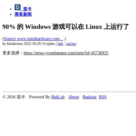
笛卡
黑客新闻
90% 的 Windows 游戏可以在 Linux 上运行了
(
Source www.tomshardware.com...
)
by kholinchen
2025-10-29
|
0 replies
|
link
|
anchor
更多选择：
https://news.ycombinator.com/item?id=45736925
© 2026 笛卡 · Powered By
BakLab
About
Bankuai
RSS