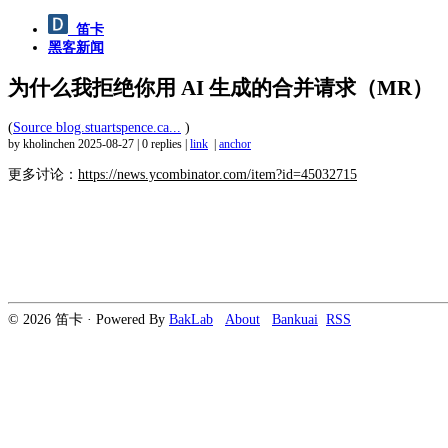
笛卡
黑客新闻
为什么我拒绝你用 AI 生成的合并请求（MR）
(
Source blog.stuartspence.ca...
)
by kholinchen
2025-08-27
|
0 replies
|
link
|
anchor
更多讨论：
https://news.ycombinator.com/item?id=45032715
© 2026 笛卡 · Powered By
BakLab
About
Bankuai
RSS