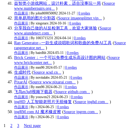
益智类小游戏网站，设计朴素，适合没事玩一局
(
Source
www.numberpairs.org...
)
作品展示
| By john869050092
2024-11-27
|
0 replies
简单易用的图片分割器
(
Source imagesplitter.vip...
)
作品展示
| By xingstarx
2024-10-16
|
0 replies
分享我自己做的AI反检测工具，欢迎大家体验
(
Source
www.aiundetect.com...
)
作品展示
| By 1003715231
2024-04-14
|
0 replies
Rap Generator--一款生成说唱歌词和歌曲的免费AI工具
(
Source
rapgenerator.net...
)
作品展示
| By bairdhh
2024-05-11
|
0 replies
Brick Center：一个可以免费生成乐高设计图的网站
(
Source
www.brickcenter.net...
)
作品展示
| By mm96
2024-05-17
|
0 replies
生成时代
(
Source scsd.cn...
)
作品展示
| By novitalabs
2024-05-21
|
0 replies
PixarAI
(
Source www.pixarai.com...
)
作品展示
| By mm96
2024-06-21
|
0 replies
飞鸟m3u8视频下载器
(
Source github.com...
)
作品展示
| By youwen21
2024-06-23
|
0 replies
jpgHD 人工智能老照片无损修复
(
Source jpghd.com...
)
作品展示
| By i
2024-06-25
|
0 replies
jpgRM.com AI 魔术橡皮擦
(
Source jpgrm.com...
)
作品展示
| By i
2024-06-25
|
0 replies
1
2
3
Next page