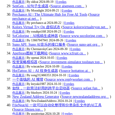
作品展示
| By oldcai
2024-09-19
|
0 replies
SenGen - AI句子生成器
(
Source aisengen.com...
)
作品展示
| By Moonlight
2024-09-21
|
0 replies
Perchance AI | The Ultimate Hub for Free AI Tools
(
Source
perchance-ai.net...
)
作品展示
| By perchance-ai
2024-09-22
|
0 replies
Kolors Virtual Try On 虚拟试衣
(
Source kolorsvirtualtryon.net...
)
作品展示
| By ronaltpri168
2024-09-23
|
0 replies
SoColoring：AI线稿生成神器
(
Source www.socoloring.com...
)
作品展示
| By 13667947941
2024-09-26
|
0 replies
Suno API: Suno AI音乐的接口服务
(
Source suno-api.org...
)
作品展示
| By CherniavskyCaro
2024-09-30
|
0 replies
AppStore图标下载网站
(
Source www.icfruit.cn...
)
作品展示
| By openai
2024-10-05
|
0 replies
投资策略模拟器
(
Source investment-simulator.toolsnav.top...
)
作品展示
| By wincatcher
2024-10-09
|
0 replies
HotTattoo AI：AI 纹身生成器
(
Source hottattoo.ai...
)
作品展示
| By song312466353
2024-10-10
|
0 replies
一个值钱的 AI 嘴替
(
Source www.replyworker.com...
)
作品展示
| By leeyuki1987
2024-10-10
|
0 replies
如快，一款简洁好用的跨平台启动器
(
Source sofast.fun...
)
作品展示
| By blushyes
2024-10-24
|
0 replies
New Zealand Address Generator
(
Source newzealandaddress.org...
)
作品展示
| By NewZealandAddress
2024-10-24
|
0 replies
FileNeatAI 一款可以自动化整理和分类杂乱文件的AI工具
(
Source filezen.top...
)
作品展示
| By positivejun
2024-10-28
|
0 replies