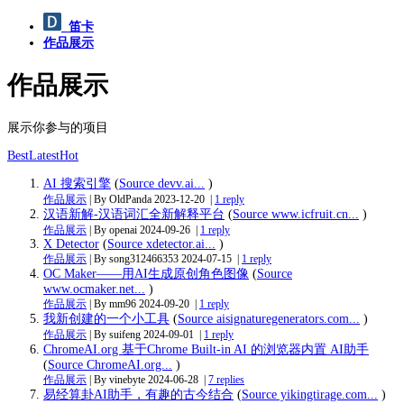
笛卡
作品展示
作品展示
展示你参与的项目
Best
Latest
Hot
AI 搜索引擎
(
Source devv.ai...
)
作品展示
| By OldPanda
2023-12-20
|
1 reply
汉语新解-汉语词汇全新解释平台
(
Source www.icfruit.cn...
)
作品展示
| By openai
2024-09-26
|
1 reply
X Detector
(
Source xdetector.ai...
)
作品展示
| By song312466353
2024-07-15
|
1 reply
OC Maker——用AI生成原创角色图像
(
Source
www.ocmaker.net...
)
作品展示
| By mm96
2024-09-20
|
1 reply
我新创建的一个小工具
(
Source aisignaturegenerators.com...
)
作品展示
| By suifeng
2024-09-01
|
1 reply
ChromeAI.org 基于Chrome Built-in AI 的浏览器内置 AI助手
(
Source ChromeAI.org...
)
作品展示
| By vinebyte
2024-06-28
|
7 replies
易经算卦AI助手，有趣的古今结合
(
Source yikingtirage.com...
)