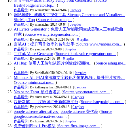
奇异字体生成器 Freaky Fancy Font Gernerator
(
Source
freakyfontgenerator.top...
)
作品展示
| By wincatcher
2024-09-04
|
0 replies
网站地图生成器及可视化工具 Sitemap Generator and Visualizer -
SiteMap.Top
(
Source sitemap.top...
)
作品展示
| By wincatcher
2024-09-04
|
0 replies
AI Lyrics Generator：免费人工智能歌词生成器和人工智能歌曲
作家
(
Source www.lyricsgenerator.io...
)
作品展示
| By song312466353
2024-09-06
|
0 replies
言笔AI：提升写作效率的智能助手
(
Source www.yanbiai.com...
)
作品展示
| By yanbiai
2024-09-08
|
0 replies
TikTok Voice Generator
(
Source tiktok-voice-generator.com...
)
作品展示
| By taotao
2024-09-10
|
0 replies
AI Hug: 使用人工智能从照片创建虚拟拥抱。
(
Source aihug.me...
)
作品展示
| By SurlaRafik950
2024-09-10
|
0 replies
Minimax AI: 用AI魔法将文字转化为惊艳视频，提升照片效果。
(
Source minimaxai.me...
)
作品展示
| By kallianysylvah
2024-09-11
|
0 replies
Yes or no Tarot 是或否塔罗
(
Source yesornotarotai.com...
)
作品展示
| By curve.tarot.ai
2024-09-11
|
0 replies
汉语新解——汉语词汇全新解释平台
(
Source hanyuxinjie.com...
)
作品展示
| By joedeanwork
2024-09-13
|
0 replies
google adsense alternatives | google adsense 替代品
(
Source
googleadsensealternatives.com...
)
作品展示
| By liusaint
2024-09-16
|
0 replies
免费使用Flux.1 Pro模型
(
Source flux-image.com...
)