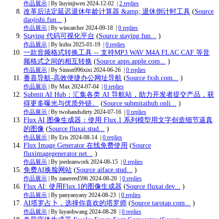
作品展示
| By liuyinjiwen
2024-12-02
|
2 replies
改革后法定延迟退休年龄计算器 &amp; 退休倒计时工具
(
Source
daojishi.fun...
)
作品展示
| By wincatcher
2024-09-18
|
0 replies
Staying 代码可视化平台
(
Source staying.fun...
)
作品展示
| By lezhu
2025-01-19
|
0 replies
一款音频格式转换工具 -- 支持MP3 WAV M4A FLAC CAF 等音
频格式之间的相互转换
(
Source apps.apple.com...
)
作品展示
| By Simon996xixi
2024-06-26
|
0 replies
番喜导航-高效便捷办公网址导航
(
Source fxsh.com...
)
作品展示
| By Max
2024-07-04
|
0 replies
Submit AI Hub：汇集各类 AI 导航站，助力开发者提交产品，获
得更多曝光与优质外链。
(
Source submitaihub.onli...
)
作品展示
| By twohandsdirty
2024-07-16
|
0 replies
Flux AI 图像生成器：使用 Flux.1 系列模型用文字创造细节逼真
的图像
(
Source fluxai.stud...
)
作品展示
| By Eris
2024-08-14
|
0 replies
Flux Image Generator 在线免费使用
(
Source
fluximagegenerator.net...
)
作品展示
| By joedeanwork
2024-08-15
|
0 replies
免费AI换脸网站
(
Source aiface.stud...
)
作品展示
| By zanereed596
2024-08-20
|
0 replies
Flux AI: 使用Flux.1的图像生成器
(
Source fluxai.dev...
)
作品展示
| By panyanyany
2024-08-23
|
0 replies
AI塔罗占卜，选择你喜欢的塔罗师
(
Source tarotap.com...
)
作品展示
| By luyaohwang
2024-08-28
|
0 replies