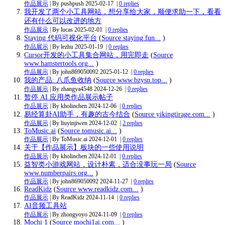
作品展示
| By pushpush
2025-02-17
|
0 replies
我开发了两个小工具网站，想分享给大家，顺便求助一下，看看
还有什么可以改进的地方
作品展示
| By lucas
2025-02-01
|
0 replies
Staying 代码可视化平台
(
Source staying.fun...
)
作品展示
| By lezhu
2025-01-19
|
0 replies
Cursor开发的小工具集合网站，用完即走
(
Source
www.hamstertools.org...
)
作品展示
| By john869050092
2025-01-12
|
0 replies
我的产品: 八爪鱼收纳
(
Source www.bzysn.top...
)
作品展示
| By zhangya4548
2024-12-26
|
0 replies
暂停 AI 应用类作品展示帖子
作品展示
| By kholinchen
2024-12-06
|
0 replies
易经算卦AI助手，有趣的古今结合
(
Source yikingtirage.com...
)
作品展示
| By liuyinjiwen
2024-12-02
|
2 replies
ToMusic.ai
(
Source tomusic.ai...
)
作品展示
| By ToMusic.ai
2024-12-01
|
0 replies
关于【作品展示】板块的一些使用说明
作品展示
| By kholinchen
2024-12-01
|
0 replies
益智类小游戏网站，设计朴素，适合没事玩一局
(
Source
www.numberpairs.org...
)
作品展示
| By john869050092
2024-11-27
|
0 replies
ReadKidz
(
Source www.readkidz.com...
)
作品展示
| By ReadKidz
2024-11-14
|
0 replies
AI音频工具站
作品展示
| By zhongyoyo
2024-11-09
|
0 replies
Mochi 1
(
Source mochi1ai.com...
)