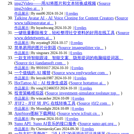
img2Video——用AI将图片和文本转换成视频
(
Source
img2video.ai...
)
作品展示
| By mm96
2024-10-24
|
0 replies
Talking Avatar AI - AI Voice Cloning for Content Creators
(
Source
www.talkingavatar.ai...
)
作品展示
| By luyaohwang
2024-10-20
|
0 replies
一键批量删除推文，轻松整理社交资料的好用在线工具
(
Source
www.deletetweets.ai...
)
作品展示
| By zoyating9
2024-10-17
|
0 replies
简单易用的图片分割器
(
Source imagesplitter.vip...
)
作品展示
| By xingstarx
2024-10-16
|
0 replies
一款支持智能跟读、智能文案、隐形提词的电脑端提词器。
(
Source tici.jiandansoft.com...
)
作品展示
| By 99101617
2024-10-10
|
0 replies
一个值钱的 AI 嘴替
(
Source www.replyworker.com...
)
作品展示
| By leeyuki1987
2024-10-10
|
0 replies
HotTattoo AI：AI 纹身生成器
(
Source hottattoo.ai...
)
作品展示
| By song312466353
2024-10-10
|
0 replies
投资策略模拟器
(
Source investment-simulator.toolsnav.top...
)
作品展示
| By wincatcher
2024-10-09
|
0 replies
JFIF2 - JFIF 转 JPG 在线转换工具
(
Source jfif2.com...
)
作品展示
| By Moonlight
2024-10-09
|
0 replies
AppStore图标下载网站
(
Source www.icfruit.cn...
)
作品展示
| By openai
2024-10-05
|
0 replies
Suno API: Suno AI音乐的接口服务
(
Source suno-api.org...
)
作品展示
| By CherniavskyCaro
2024-09-30
|
0 replies
一款主打“高颜值”、“说人话”的开源许可证选择器
(
Source open-