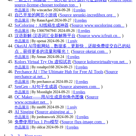
source-license-chooser.toolsnav.top...
)
作品展示
| By wincatcher
2024-09-28
|
0 replies
自己开发的网页小游戏
(
Source sprunki-incredibox.org...
)
作品展示
| By RatanAgeel
2024-09-27
|
0 replies
SoColoring：AI线稿生成神器
(
Source www.socoloring.com...
)
作品展示
| By 13667947941
2024-09-26
|
0 replies
汉语新解-汉语词汇全新解释平台
(
Source www.icfruit.cn...
)
作品展示
| By openai
2024-09-26
|
1 reply
OkeiAI AI导航网站，数据多，更新快，还能免费提交自己的站
点，获得更多的流量和曝光！
(
Source okeiai.com...
)
作品展示
| By Atman
2024-09-24
|
0 replies
Kolors Virtual Try On 虚拟试衣
(
Source kolorsvirtualtryon.net...
)
作品展示
| By ronaltpri168
2024-09-23
|
0 replies
Perchance AI | The Ultimate Hub for Free AI Tools
(
Source
perchance-ai.net...
)
作品展示
| By perchance-ai
2024-09-22
|
0 replies
SenGen - AI句子生成器
(
Source aisengen.com...
)
作品展示
| By Moonlight
2024-09-21
|
0 replies
OC Maker——用AI生成原创角色图像
(
Source
www.ocmaker.net...
)
作品展示
| By mm96
2024-09-20
|
1 reply
AI Singing
(
Source aisinging.ai...
)
作品展示
| By joedeanwork
2024-09-20
|
0 replies
免费使用Flux.1 Pro模型
(
Source flux-image.com...
)
作品展示
| By oldcai
2024-09-19
|
0 replies