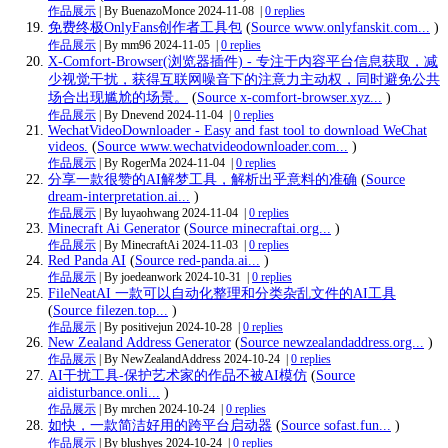
作品展示
| By BuenazoMonce
2024-11-08
|
0 replies
免费终极OnlyFans创作者工具包
(
Source www.onlyfanskit.com...
)
作品展示
| By mm96
2024-11-05
|
0 replies
X-Comfort-Browser(浏览器插件) - 专注于内容平台信息获取，减
少视觉干扰，获得互联网噪音下的注意力主动权，同时避免公共
场合出现尴尬的场景。
(
Source x-comfort-browser.xyz...
)
作品展示
| By Dnevend
2024-11-04
|
0 replies
WechatVideoDownloader - Easy and fast tool to download WeChat
videos.
(
Source www.wechatvideodownloader.com...
)
作品展示
| By RogerMa
2024-11-04
|
0 replies
分享一款很赞的AI解梦工具，解析出乎意料的准确
(
Source
dream-interpretation.ai...
)
作品展示
| By luyaohwang
2024-11-04
|
0 replies
Minecraft Ai Generator
(
Source minecraftai.org...
)
作品展示
| By MinecraftAi
2024-11-03
|
0 replies
Red Panda AI
(
Source red-panda.ai...
)
作品展示
| By joedeanwork
2024-10-31
|
0 replies
FileNeatAI 一款可以自动化整理和分类杂乱文件的AI工具
(
Source filezen.top...
)
作品展示
| By positivejun
2024-10-28
|
0 replies
New Zealand Address Generator
(
Source newzealandaddress.org...
)
作品展示
| By NewZealandAddress
2024-10-24
|
0 replies
AI干扰工具-保护艺术家的作品不被AI模仿
(
Source
aidisturbance.onli...
)
作品展示
| By mrchen
2024-10-24
|
0 replies
如快，一款简洁好用的跨平台启动器
(
Source sofast.fun...
)
作品展示
| By blushyes
2024-10-24
|
0 replies