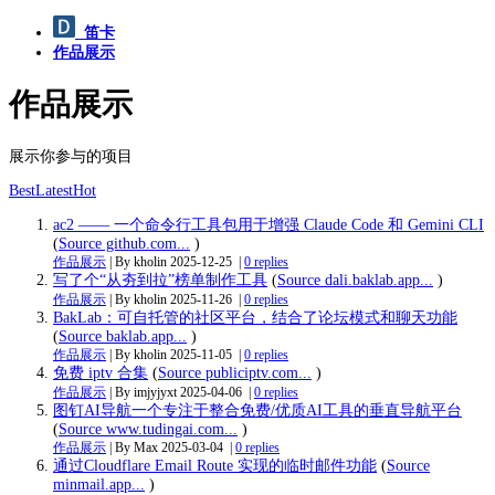
笛卡
作品展示
作品展示
展示你参与的项目
Best
Latest
Hot
ac2 —— 一个命令行工具包用于增强 Claude Code 和 Gemini CLI
(
Source github.com...
)
作品展示
| By kholin
2025-12-25
|
0 replies
写了个“从夯到拉”榜单制作工具
(
Source dali.baklab.app...
)
作品展示
| By kholin
2025-11-26
|
0 replies
BakLab：可自托管的社区平台，结合了论坛模式和聊天功能
(
Source baklab.app...
)
作品展示
| By kholin
2025-11-05
|
0 replies
免费 iptv 合集
(
Source publiciptv.com...
)
作品展示
| By imjyjyxt
2025-04-06
|
0 replies
图钉AI导航一个专注于整合免费/优质AI工具的垂直导航平台
(
Source www.tudingai.com...
)
作品展示
| By Max
2025-03-04
|
0 replies
通过Cloudflare Email Route 实现的临时邮件功能
(
Source
minmail.app...
)