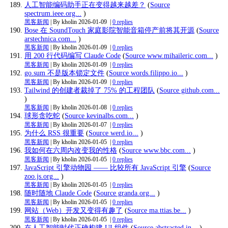
人工智能编码助手正在变得越来越差？
(
Source
spectrum.ieee.org...
)
黑客新闻
| By kholin
2026-01-09
|
0 replies
Bose 在 SoundTouch 家庭影院智能音箱停产前将其开源
(
Source
arstechnica.com...
)
黑客新闻
| By kholin
2026-01-09
|
0 replies
用 200 行代码编写 Claude Code
(
Source www.mihaileric.com...
)
黑客新闻
| By kholin
2026-01-09
|
0 replies
go.sum 不是版本锁定文件
(
Source words.filippo.io...
)
黑客新闻
| By kholin
2026-01-09
|
0 replies
Tailwind 的创建者裁掉了 75% 的工程团队
(
Source github.com...
)
黑客新闻
| By kholin
2026-01-08
|
0 replies
球形贪吃蛇
(
Source kevinalbs.com...
)
黑客新闻
| By kholin
2026-01-07
|
0 replies
为什么 RSS 很重要
(
Source werd.io...
)
黑客新闻
| By kholin
2026-01-05
|
0 replies
我如何在六周内改变我的性格
(
Source www.bbc.com...
)
黑客新闻
| By kholin
2026-01-05
|
0 replies
JavaScript 引擎动物园 —— 比较所有 JavaScript 引擎
(
Source
zoo.js.org...
)
黑客新闻
| By kholin
2026-01-05
|
0 replies
随时随地 Claude Code
(
Source granda.org...
)
黑客新闻
| By kholin
2026-01-05
|
0 replies
网站（Web）开发又变得有趣了
(
Source ma.ttias.be...
)
黑客新闻
| By kholin
2026-01-05
|
0 replies
在人工智能时代正确构建 UI 组件
(
Source abstracted.in...
)