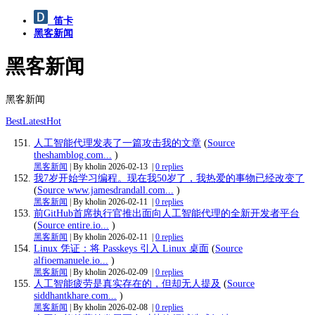
笛卡
黑客新闻
黑客新闻
黑客新闻
Best
Latest
Hot
人工智能代理发表了一篇攻击我的文章
(
Source
theshamblog.com...
)
黑客新闻
| By kholin
2026-02-13
|
0 replies
我7岁开始学习编程。现在我50岁了，我热爱的事物已经改变了
(
Source www.jamesdrandall.com...
)
黑客新闻
| By kholin
2026-02-11
|
0 replies
前GitHub首席执行官推出面向人工智能代理的全新开发者平台
(
Source entire.io...
)
黑客新闻
| By kholin
2026-02-11
|
0 replies
Linux 凭证：将 Passkeys 引入 Linux 桌面
(
Source
alfioemanuele.io...
)
黑客新闻
| By kholin
2026-02-09
|
0 replies
人工智能疲劳是真实存在的，但却无人提及
(
Source
siddhantkhare.com...
)
黑客新闻
| By kholin
2026-02-08
|
0 replies