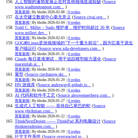
人工智能的蓬勃发展正在对其他领域造成短缺
(
Source
www.washingtonpost.com...
)
黑客新闻
| By kholin
2026-02-08
|
0 replies
在太空建立数据中心毫无意义
(
Source civai.org...
)
黑客新闻
| By kholin
2026-02-04
|
0 replies
Todd C. Miller – Sudo 维护者，维护时间超过 30 年
(
Source
www.millert.dev...
)
黑客新闻
| By kholin
2026-02-03
|
0 replies
GOG称Linux是游戏领域的“下一个重大前沿”，因为它基于原生
客户端运行
(
Source www.xda-developers.com...
)
黑客新闻
| By kholin
2026-01-31
|
0 replies
Claude 每日基准测试，用于追踪模型能力退化
(
Source
marginlab.ai...
)
黑客新闻
| By kholin
2026-01-30
|
0 replies
翼型
(
Source ciechanow.ski...
)
黑客新闻
| By kholin
2026-01-29
|
0 replies
HN 游戏库
(
Source andrewgy8.github.io...
)
黑客新闻
| By kholin
2026-01-29
|
0 replies
AI 代码和软件手工艺
(
Source alexwennerberg.com...
)
黑客新闻
| By kholin
2026-01-27
|
0 replies
生成式人工智能 —— 吞掉自己尾巴的蛇
(
Source
www.ybrikman.com...
)
黑客新闻
| By kholin
2026-01-22
|
0 replies
ThinkNextDesign —— ThinkPad 系列电脑设计
(
Source
thinknextdesign.com...
)
黑客新闻
| By kholin
2026-01-19
|
0 replies
社交文件系统
(
Source overreacted.io...
)