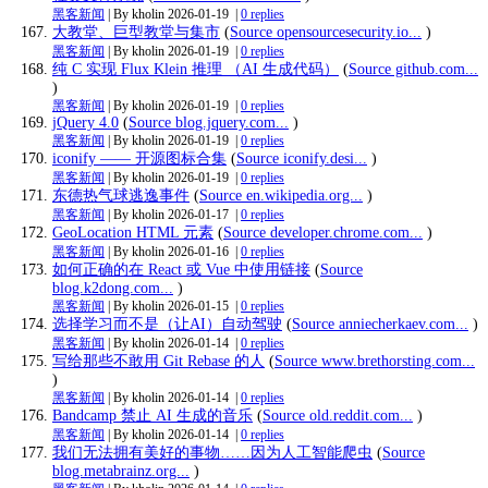
黑客新闻
| By kholin
2026-01-19
|
0 replies
大教堂、巨型教堂与集市
(
Source opensourcesecurity.io...
)
黑客新闻
| By kholin
2026-01-19
|
0 replies
纯 C 实现 Flux Klein 推理 （AI 生成代码）
(
Source github.com...
)
黑客新闻
| By kholin
2026-01-19
|
0 replies
jQuery 4.0
(
Source blog.jquery.com...
)
黑客新闻
| By kholin
2026-01-19
|
0 replies
iconify —— 开源图标合集
(
Source iconify.desi...
)
黑客新闻
| By kholin
2026-01-19
|
0 replies
东德热气球逃逸事件
(
Source en.wikipedia.org...
)
黑客新闻
| By kholin
2026-01-17
|
0 replies
GeoLocation HTML 元素
(
Source developer.chrome.com...
)
黑客新闻
| By kholin
2026-01-16
|
0 replies
如何正确的在 React 或 Vue 中使用链接
(
Source
blog.k2dong.com...
)
黑客新闻
| By kholin
2026-01-15
|
0 replies
选择学习而不是（让AI）自动驾驶
(
Source anniecherkaev.com...
)
黑客新闻
| By kholin
2026-01-14
|
0 replies
写给那些不敢用 Git Rebase 的人
(
Source www.brethorsting.com...
)
黑客新闻
| By kholin
2026-01-14
|
0 replies
Bandcamp 禁止 AI 生成的音乐
(
Source old.reddit.com...
)
黑客新闻
| By kholin
2026-01-14
|
0 replies
我们无法拥有美好的事物……因为人工智能爬虫
(
Source
blog.metabrainz.org...
)