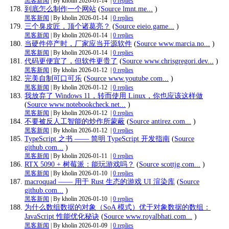
黑客新闻
| By kholin
2026-01-14
|
0 replies
到底怎么制作一个网站
(
Source lmnt.me...
)
黑客新闻
| By kholin
2026-01-14
|
0 replies
三个臭皮匠，顶个诸葛亮？
(
Source eieio.game...
)
黑客新闻
| By kholin
2026-01-14
|
0 replies
当硬件停产时，厂家应当开源软件
(
Source www.marcia.no...
)
黑客新闻
| By kholin
2026-01-14
|
0 replies
代码更便宜了，但软件更贵了
(
Source www.chrisgregori.dev...
)
黑客新闻
| By kholin
2026-01-12
|
0 replies
完美自制可口可乐
(
Source www.youtube.com...
)
黑客新闻
| By kholin
2026-01-12
|
0 replies
我放弃了 Windows 11，转而使用 Linux，你也应该这样做
(
Source www.notebookcheck.net...
)
黑客新闻
| By kholin
2026-01-12
|
0 replies
不要被反人工智能的炒作所蒙蔽
(
Source antirez.com...
)
黑客新闻
| By kholin
2026-01-12
|
0 replies
TypeScript 之书 —— 简明 TypeScript 开发指南
(
Source
github.com...
)
黑客新闻
| By kholin
2026-01-11
|
0 replies
RTX 5090 + 树莓派：能玩游戏吗？
(
Source scottjg.com...
)
黑客新闻
| By kholin
2026-01-10
|
0 replies
macroquad —— 用于 Rust 生态的游戏 UI 渲染库
(
Source
github.com...
)
黑客新闻
| By kholin
2026-01-10
|
0 replies
为什么数组数据的对象（SoA 模式）优于对象数据的数组：
JavaScript 性能优化秘诀
(
Source www.royalbhati.com...
)
黑客新闻
| By kholin
2026-01-09
|
0 replies