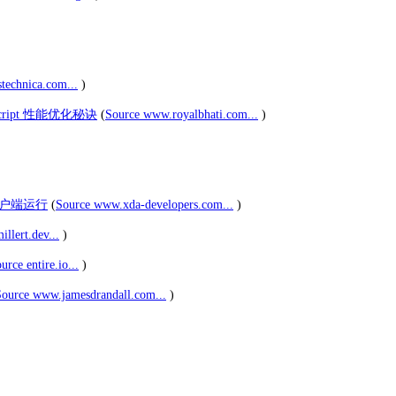
stechnica.com...
)
ipt 性能优化秘诀
(
Source www.royalbhati.com...
)
客户端运行
(
Source www.xda-developers.com...
)
llert.dev...
)
urce entire.io...
)
Source www.jamesdrandall.com...
)