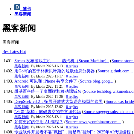
笛卡
黑客新闻
黑客新闻
黑客新闻
Best
Latest
Hot
Steam 发布游戏主机 —— 蒸汽机（Steam Machine）
(
Source store
黑客新闻
| By kholin
2025-11-13
|
0 replies
用Go写的基于朴素贝叶斯的垃圾信息分类器
(
Source github.com...
黑客新闻
| By kholin
2025-11-17
|
0 replies
Android 可以和 iPhone 共享文件了
(
Source blog.goog...
)
黑客新闻
| By kholin
2025-11-21
|
0 replies
维基百科统一了桌面端和移动端域名
(
Source techblog.wikimedia.or
黑客新闻
| By kholin
2025-11-26
|
0 replies
DeepSeek-v3.2：拓展开放式大型语言模型的边界
(
Source cas-bridg
黑客新闻
| By kholin
2025-12-02
|
0 replies
“不差”架构：解码虚空的中文源代码
(
Source suggger.substack.com.
黑客新闻
| By kholin
2025-12-11
|
0 replies
如何更好的使用 AI 编程？
(
Source news.ycombinator.com...
)
黑客新闻
| By kholin
2025-12-14
|
0 replies
专业软件开发者不靠“氛围”，而是靠“控制”：2025年AI代理编程
(