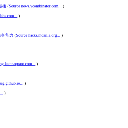
档链接
(
Source news.ycombinator.com...
)
labs.com...
)
S 防护能力
(
Source hacks.mozilla.org...
)
og.katanaquant.com...
)
g.github.io...
)
..
)