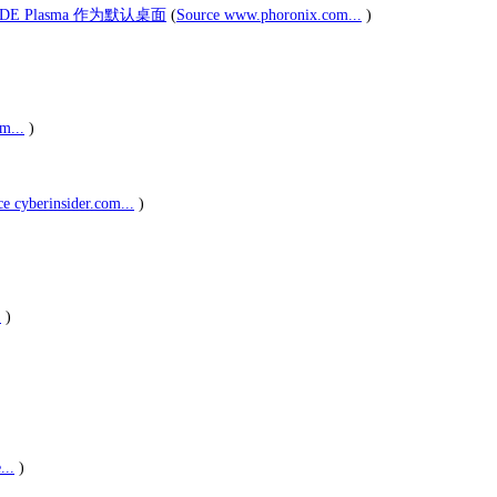
 KDE Plasma 作为默认桌面
(
Source www.phoronix.com...
)
m...
)
e cyberinsider.com...
)
.
)
...
)