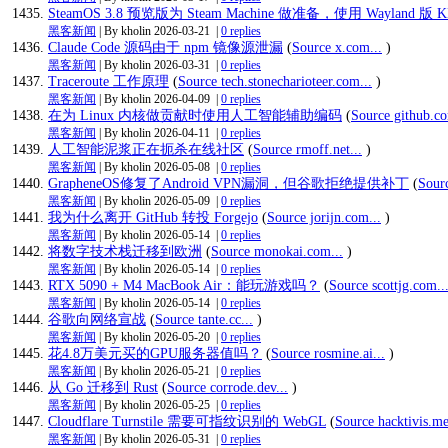
SteamOS 3.8 预览版为 Steam Machine 做准备，使用 Wayland 版
黑客新闻
| By kholin
2026-03-21
|
0 replies
Claude Code 源码由于 npm 镜像源泄漏
(
Source x.com...
)
黑客新闻
| By kholin
2026-03-31
|
0 replies
Traceroute 工作原理
(
Source tech.stonecharioteer.com...
)
黑客新闻
| By kholin
2026-04-09
|
0 replies
在为 Linux 内核做贡献时使用人工智能辅助编码
(
Source github.co
黑客新闻
| By kholin
2026-04-11
|
0 replies
人工智能泥浆正在扼杀在线社区
(
Source rmoff.net...
)
黑客新闻
| By kholin
2026-05-08
|
0 replies
GrapheneOS修复了Android VPN漏洞，但谷歌拒绝提供补丁
(
Sourc
黑客新闻
| By kholin
2026-05-09
|
0 replies
我为什么离开 GitHub 转投 Forgejo
(
Source jorijn.com...
)
黑客新闻
| By kholin
2026-05-14
|
0 replies
将数字技术栈迁移到欧洲
(
Source monokai.com...
)
黑客新闻
| By kholin
2026-05-14
|
0 replies
RTX 5090 + M4 MacBook Air：能玩游戏吗？
(
Source scottjg.com..
黑客新闻
| By kholin
2026-05-14
|
0 replies
谷歌向网络宣战
(
Source tante.cc...
)
黑客新闻
| By kholin
2026-05-20
|
0 replies
花4.8万美元买的GPU服务器值吗？
(
Source rosmine.ai...
)
黑客新闻
| By kholin
2026-05-21
|
0 replies
从 Go 迁移到 Rust
(
Source corrode.dev...
)
黑客新闻
| By kholin
2026-05-25
|
0 replies
Cloudflare Turnstile 需要可指纹识别的 WebGL
(
Source hacktivis.me
黑客新闻
| By kholin
2026-05-31
|
0 replies