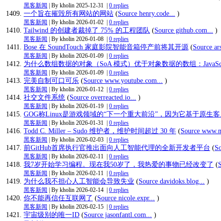
黑客新闻
| By kholin
2025-12-31
|
0 replies
一个旨在摧毁所有网站的网站
(
Source henry.code...
)
黑客新闻
| By kholin
2026-01-02
|
0 replies
Tailwind 的创建者裁掉了 75% 的工程团队
(
Source github.com...
)
黑客新闻
| By kholin
2026-01-08
|
0 replies
Bose 在 SoundTouch 家庭影院智能音箱停产前将其开源
(
Source ar
黑客新闻
| By kholin
2026-01-09
|
0 replies
为什么数组数据的对象（SoA 模式）优于对象数据的数组：JavaScr
黑客新闻
| By kholin
2026-01-09
|
0 replies
完美自制可口可乐
(
Source www.youtube.com...
)
黑客新闻
| By kholin
2026-01-12
|
0 replies
社交文件系统
(
Source overreacted.io...
)
黑客新闻
| By kholin
2026-01-19
|
0 replies
GOG称Linux是游戏领域的“下一个重大前沿”，因为它基于原生
黑客新闻
| By kholin
2026-01-31
|
0 replies
Todd C. Miller – Sudo 维护者，维护时间超过 30 年
(
Source www.mi
黑客新闻
| By kholin
2026-02-03
|
0 replies
前GitHub首席执行官推出面向人工智能代理的全新开发者平台
(
So
黑客新闻
| By kholin
2026-02-11
|
0 replies
我7岁开始学习编程。现在我50岁了，我热爱的事物已经改变了
(
黑客新闻
| By kholin
2026-02-11
|
0 replies
为什么我不担心人工智能会导致失业
(
Source davidoks.blog...
)
黑客新闻
| By kholin
2026-02-14
|
0 replies
你不能再信任互联网了
(
Source nicole.expr...
)
黑客新闻
| By kholin
2026-02-15
|
0 replies
宇宙级别的唯一ID
(
Source jasonfantl.com...
)