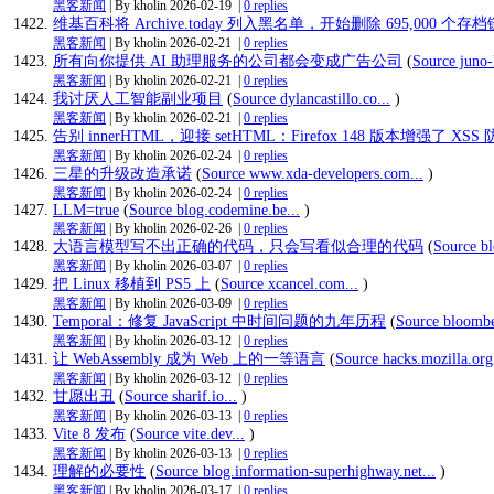
黑客新闻
| By kholin
2026-02-19
|
0 replies
维基百科将 Archive.today 列入黑名单，开始删除 695,000 个存
黑客新闻
| By kholin
2026-02-21
|
0 replies
所有向你提供 AI 助理服务的公司都会变成广告公司
(
Source juno-
黑客新闻
| By kholin
2026-02-21
|
0 replies
我讨厌人工智能副业项目
(
Source dylancastillo.co...
)
黑客新闻
| By kholin
2026-02-21
|
0 replies
告别 innerHTML，迎接 setHTML：Firefox 148 版本增强了 XS
黑客新闻
| By kholin
2026-02-24
|
0 replies
三星的升级改造承诺
(
Source www.xda-developers.com...
)
黑客新闻
| By kholin
2026-02-24
|
0 replies
LLM=true
(
Source blog.codemine.be...
)
黑客新闻
| By kholin
2026-02-26
|
0 replies
大语言模型写不出正确的代码，只会写看似合理的代码
(
Source bl
黑客新闻
| By kholin
2026-03-07
|
0 replies
把 Linux 移植到 PS5 上
(
Source xcancel.com...
)
黑客新闻
| By kholin
2026-03-09
|
0 replies
Temporal：修复 JavaScript 中时间问题的九年历程
(
Source bloomber
黑客新闻
| By kholin
2026-03-12
|
0 replies
让 WebAssembly 成为 Web 上的一等语言
(
Source hacks.mozilla.org.
黑客新闻
| By kholin
2026-03-12
|
0 replies
甘愿出丑
(
Source sharif.io...
)
黑客新闻
| By kholin
2026-03-13
|
0 replies
Vite 8 发布
(
Source vite.dev...
)
黑客新闻
| By kholin
2026-03-13
|
0 replies
理解的必要性
(
Source blog.information-superhighway.net...
)
黑客新闻
| By kholin
2026-03-17
|
0 replies