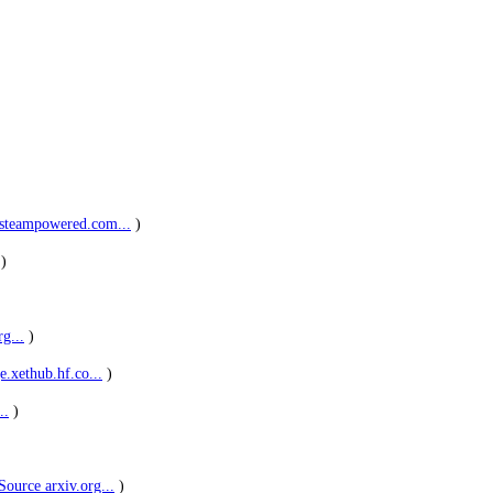
.steampowered.com...
)
)
g...
)
e.xethub.hf.co...
)
..
)
Source arxiv.org...
)