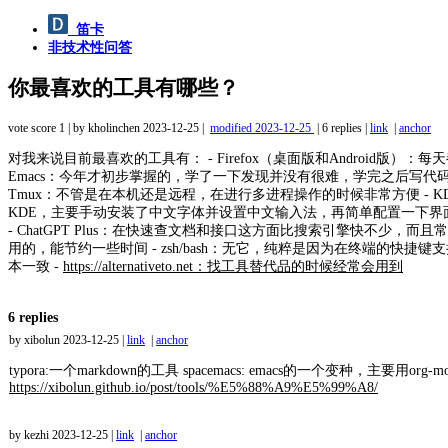
笛卡
非技术性问答
你最喜欢的工具有哪些？
vote score 1 | by kholinchen
2023-12-25
|
modified
2023-12-25
|
6 replies
|
link
|
anchor
对我来说目前最喜欢的工具有： - Firefox（桌面版和Android版）：
Emacs：今年才初步掌握的，学了一下发现并没有很难，学完之后写代码几
Tmux：不管是在本机还是远程，在进行多进程操作的时候非常方便 - KD
KDE，主要手动安装了中文字体并设置中文输入法，再简单配置一下
- ChatGPT Plus：在快速查文档和接口这方面比搜索引擎快不
用的，能节约一些时间 - zsh/bash：无它，纯粹是因为在终端的快
本一致 -
https://alternativeto.net：找工具替代品的时候经常会用到
6 replies
by xibolun
2023-12-25
|
link
|
anchor
typora:一个markdown的工具 spacemacs: emacs的一个变种，主要用org-
https://xibolun.github.io/post/tools/%E5%88%A9%E5%99%A8/
by kezhi
2023-12-25
|
link
|
anchor