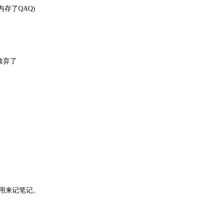
吃内存了QAQ)
放弃了
e：用来记笔记。